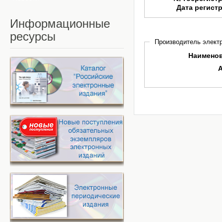
Дата регист
Информационные
ресурсы
Производитель электр
Наимено