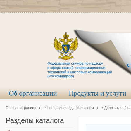
Об организации
Продукты и услуги
Главная страница
⇒
Направление деятельности
⇒
Депозитарий э
Разделы
каталога