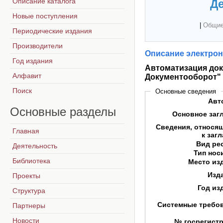
Описание каталога
Де
Новые поступления
|
Общие
Периодические издания
Производители
Описание электрон
Год издания
Автоматизация док
Алфавит
Документооборот"
Поиск
Основные сведения
Авт
Основные
разделы
Основное заг
Сведения, относя
Главная
к заг
Вид ре
Деятельность
Тип нос
Библиотека
Место из
Изд
Проекты
Год из
Структура
Системные требо
Партнеры
Новости
№ госрегист