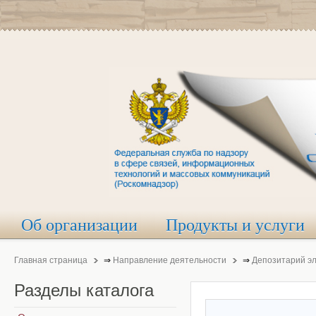
Об организации
Продукты и услуги
Главная страница
⇒
Направление деятельности
⇒
Депозитарий э
Разделы
каталога