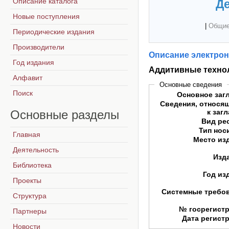
Описание каталога
Де
Новые поступления
|
Общие
Периодические издания
Производители
Описание электрон
Год издания
Аддитивные технол
Алфавит
Основные сведения
Поиск
Основное заг
Сведения, относя
Основные
разделы
к заг
Вид ре
Тип нос
Главная
Место из
Деятельность
Изд
Библиотека
Год из
Проекты
Системные требо
Структура
№ госрегист
Партнеры
Дата регист
Новости