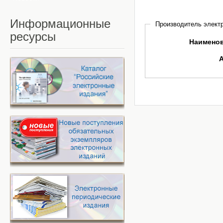
Информационные
Производитель электр
ресурсы
Наимено