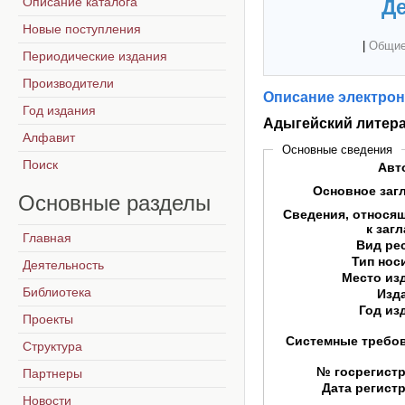
Описание каталога
Де
Новые поступления
|
Общие
Периодические издания
Производители
Описание электрон
Год издания
Адыгейский литера
Алфавит
Основные сведения
Поиск
Авт
Основное заг
Основные
разделы
Сведения, относя
к заг
Главная
Вид ре
Тип нос
Деятельность
Место из
Библиотека
Изд
Год из
Проекты
Системные требо
Структура
№ госрегист
Партнеры
Дата регист
Новости