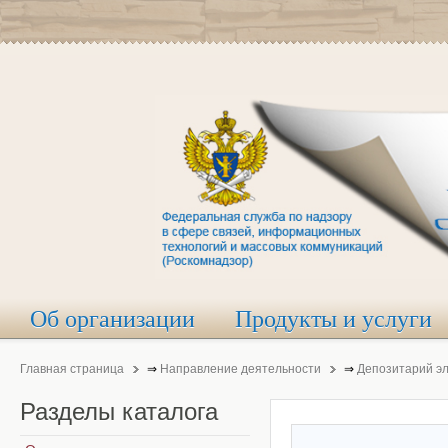
Об организации
Продукты и услуги
Главная страница
⇒
Направление деятельности
⇒
Депозитарий э
Разделы
каталога