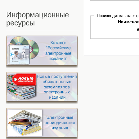
Информационные
Производитель электр
ресурсы
Наимено