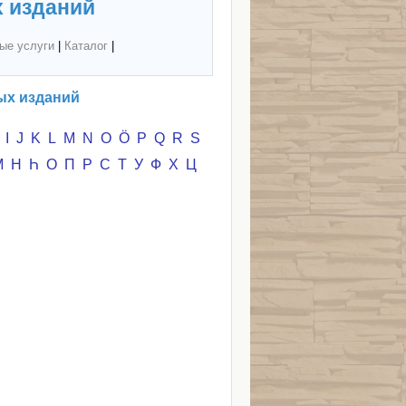
 изданий
ые услуги
|
Каталог
|
ых изданий
I
J
K
L
M
N
O
Ö
P
Q
R
S
М
Н
Һ
О
П
Р
С
Т
У
Ф
Х
Ц