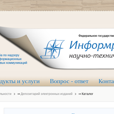
дукты и услуги
Вопрос - ответ
Конт
льности
⇒
Депозитарий электронных изданий
⇒
Каталог