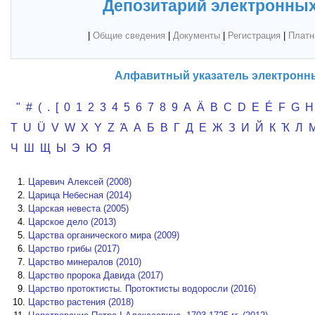
Депозитарий электронных
|
Общие сведения
|
Документы
|
Регистрация
|
Платн
Алфавитный указатель электронн
"
#
(
.
[
0
1
2
3
4
5
6
7
8
9
A
Ä
B
C
D
E
É
F
G
H
T
U
Ü
V
W
X
Y
Z
Ά
А
Б
В
Г
Д
Е
Ж
З
И
Й
К
Ҡ
Л
Ч
Ш
Щ
Ы
Э
Ю
Я
Царевич Алексей (2008)
Царица Небесная (2014)
Царская невеста (2005)
Царское дело (2013)
Царства органического мира (2009)
Царство грибы (2017)
Царство минералов (2010)
Царство пророка Давида (2017)
Царство протоктисты. Протоктисты водоросли (2016)
Царство растения (2018)