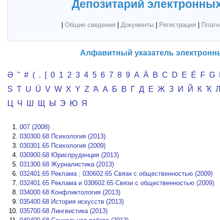
Депозитарий электронных
|
Общие сведения
|
Документы
|
Регистрация
|
Платн
Алфавитный указатель электронн
Ә
"
#
(
.
[
0
1
2
3
4
5
6
7
8
9
A
Ä
B
C
D
E
É
F
G
S
T
U
Ü
V
W
X
Y
Z
Ά
А
Б
В
Г
Д
Е
Ж
З
И
Й
К
Ҡ
Ц
Ч
Ш
Щ
Ы
Э
Ю
Я
007 (2008)
030300.68 Психология (2013)
030301.65 Психология (2009)
030900.68 Юриспруденция (2013)
031300.68 Журналистика (2013)
032401.65 Реклама ; 030602.65 Связи с общественностью (2009)
032401.65 Реклама и 030602.65 Связи с общественностью (2009)
034000.68 Конфликтология (2013)
035400.68 История искусств (2013)
035700.68 Лингвистика (2013)