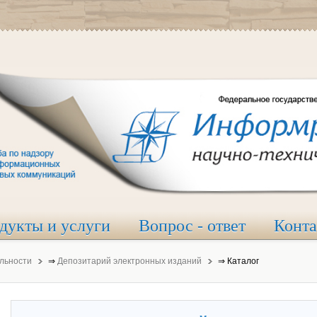
дукты и услуги
Вопрос - ответ
Конт
льности
⇒
Депозитарий электронных изданий
⇒
Каталог