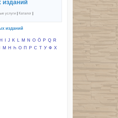
 изданий
ые услуги
|
Каталог
|
ых изданий
H
I
J
K
L
M
N
O
Ö
P
Q
R
Л
М
Н
Һ
О
П
Р
С
Т
У
Ф
Х