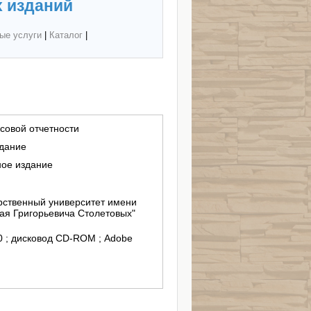
 изданий
ые услуги
|
Каталог
|
совой отчетности
здание
ное издание
ственный университет имени
ая Григорьевича Столетовых"
/10 ; дисковод СD-ROM ; Adobe