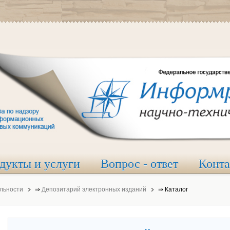
дукты и услуги
Вопрос - ответ
Конт
льности
⇒
Депозитарий электронных изданий
⇒
Каталог