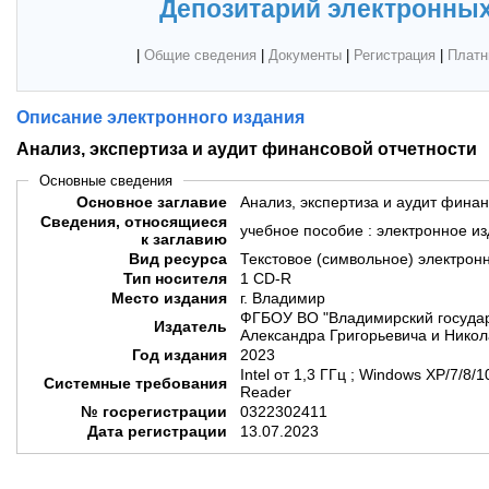
Депозитарий электронных
|
Общие сведения
|
Документы
|
Регистрация
|
Платн
Описание электронного издания
Анализ, экспертиза и аудит финансовой отчетности
Основные сведения
Основное заглавие
Анализ, экспертиза и аудит финан
Сведения, относящиеся
учебное пособие : электронное и
к заглавию
Вид ресурса
Текстовое (символьное) электрон
Тип носителя
1 CD-R
Место издания
г. Владимир
ФГБОУ ВО "Владимирский государ
Издатель
Александра Григорьевича и Никол
Год издания
2023
Intel от 1,3 ГГц ; Windows XP/7/8
Системные требования
Reader
№ госрегистрации
0322302411
Дата регистрации
13.07.2023