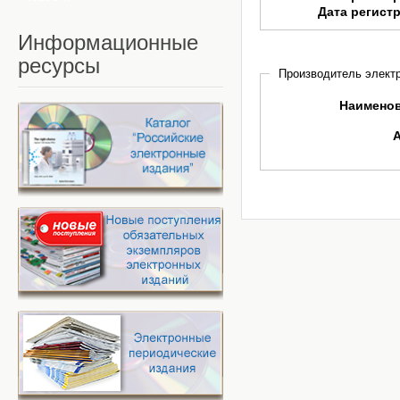
Дата регист
Информационные
ресурсы
Производитель электр
Наимено