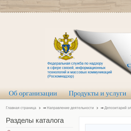
Об организации
Продукты и услуги
Главная страница
⇒
Направление деятельности
⇒
Депозитарий э
Разделы
каталога