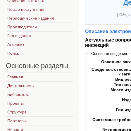
Описание каталога
Де
Новые поступления
|
Общие
Периодические издания
Производители
Описание электрон
Год издания
Актуальные вопро
Алфавит
инфекций
Поиск
Основные сведения
Основное заг
Основные
разделы
Сведения, относя
к заг
Главная
Вид ре
Тип нос
Деятельность
Место из
Библиотека
Изд
Проекты
Год из
Структура
Системные требо
Партнеры
Новости
№ госрегист