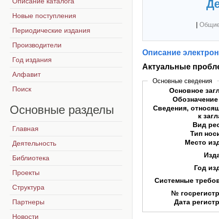
Описание каталога
Де
Новые поступления
|
Общие
Периодические издания
Производители
Описание электрон
Год издания
Актуальные пробл
Алфавит
Основные сведения
Поиск
Основное заг
Обозначение
Основные
разделы
Сведения, относя
к заг
Вид ре
Главная
Тип нос
Место из
Деятельность
Изд
Библиотека
Год из
Проекты
Системные требо
Структура
№ госрегист
Партнеры
Дата регист
Новости