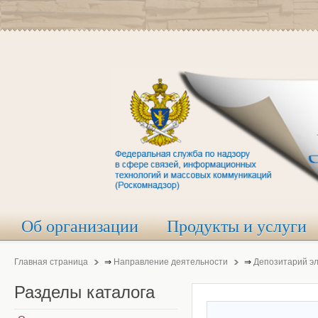
Об организации
Продукты и услуги
Главная страница
⇒
Направление деятельности
⇒
Депозитарий э
Разделы
каталога