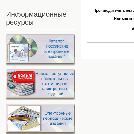
Производитель электр
Информационные
Наимено
ресурсы