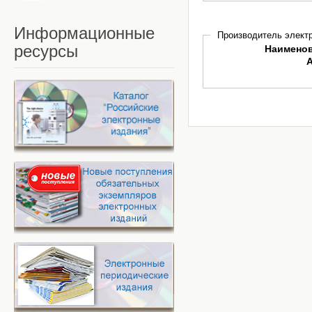
Информационные
Производитель электр
ресурсы
Наимено