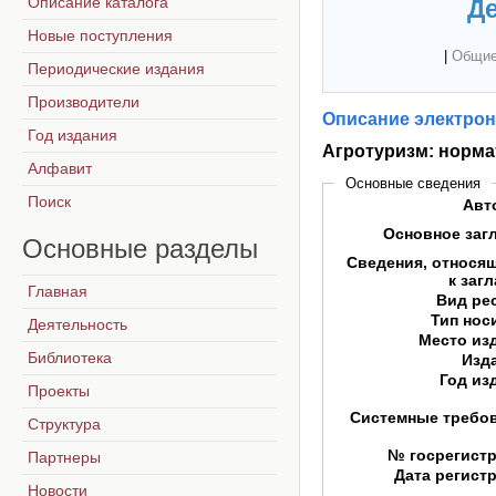
Описание каталога
Де
Новые поступления
|
Общие
Периодические издания
Производители
Описание электрон
Год издания
Агротуризм: норма
Алфавит
Основные сведения
Поиск
Авт
Основное заг
Основные
разделы
Сведения, относя
к заг
Главная
Вид ре
Тип нос
Деятельность
Место из
Библиотека
Изд
Год из
Проекты
Системные требо
Структура
№ госрегист
Партнеры
Дата регист
Новости