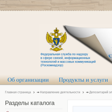
Об организации
Продукты и услуги
Главная страница
⇒
Направление деятельности
⇒
Депозитарий э
Разделы
каталога