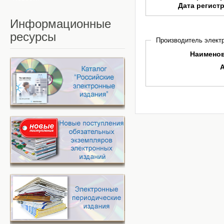
Дата регист
Информационные
ресурсы
Производитель электр
Наимено