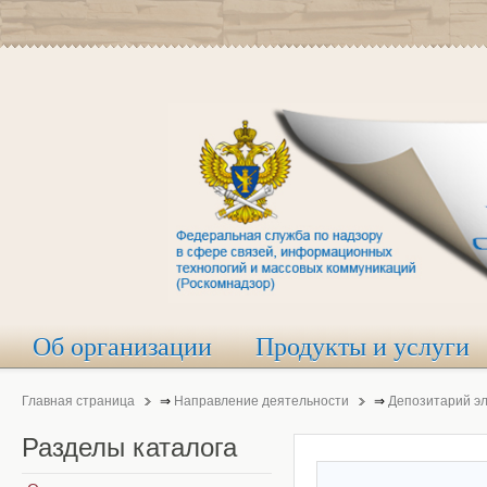
Об организации
Продукты и услуги
Главная страница
⇒
Направление деятельности
⇒
Депозитарий э
Разделы
каталога