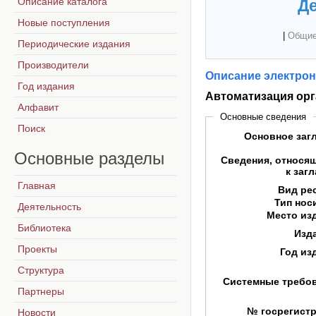
Описание каталога
Де
Новые поступления
|
Общие
Периодические издания
Производители
Описание электрон
Год издания
Автоматизация орг
Алфавит
Основные сведения
Поиск
Основное заг
Основные
разделы
Сведения, относя
к заг
Главная
Вид ре
Тип нос
Деятельность
Место из
Библиотека
Изд
Проекты
Год из
Структура
Системные требо
Партнеры
№ госрегист
Новости