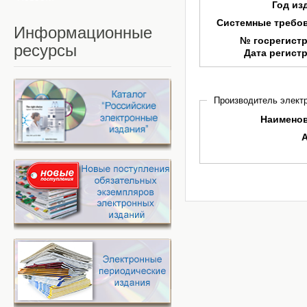
Год из
Системные требо
Информационные
№ госрегист
ресурсы
Дата регист
Производитель электр
Наимено