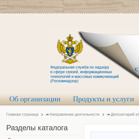
Об организации
Продукты и услуги
Главная страница
⇒
Направление деятельности
⇒
Депозитарий э
Разделы
каталога