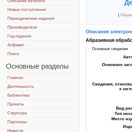
Описание каталога
Де
Новые поступления
|
Общие
Периодические издания
Производители
Описание электрон
Год издания
Абразивная обраб
Алфавит
Основные сведения
Поиск
Авт
Основные
разделы
Основное заг
Главная
Сведения, относя
Деятельность
к заг
Библиотека
Проекты
Вид ре
Структура
Тип нос
Место из
Партнеры
Изд
Новости