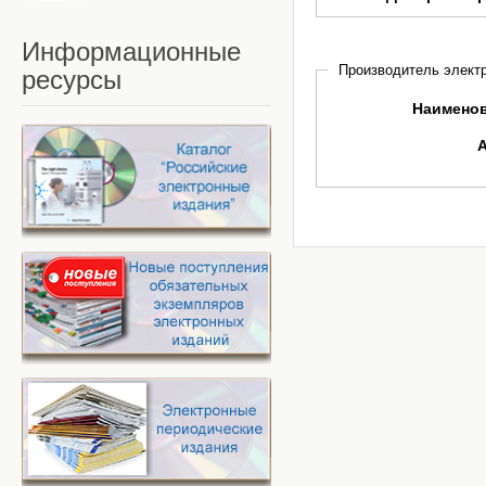
Информационные
Производитель электр
ресурсы
Наимено