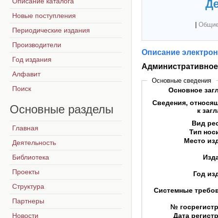
Описание каталога
Де
Новые поступления
|
Общие
Периодические издания
Производители
Описание электрон
Год издания
Административное
Алфавит
Основные сведения
Поиск
Основное заг
Сведения, относя
Основные
разделы
к заг
Вид ре
Главная
Тип нос
Место из
Деятельность
Библиотека
Изд
Проекты
Год из
Структура
Системные требо
Партнеры
№ госрегист
Новости
Дата регист