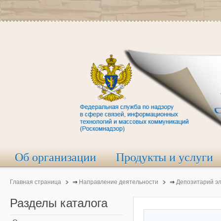
Об организации
Продукты и услуги
Главная страница
⇒
Направление деятельности
⇒
Депозитарий э
Разделы
каталога