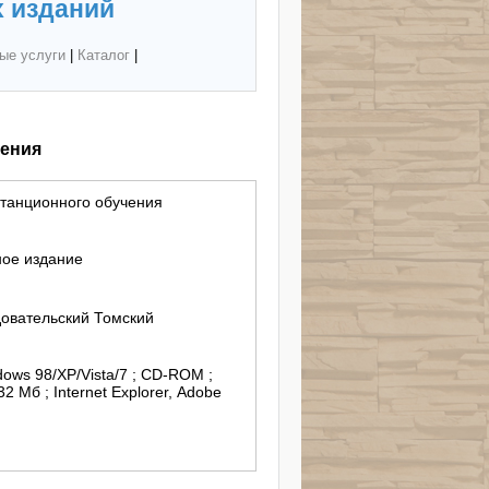
 изданий
ые услуги
|
Каталог
|
чения
танционного обучения
ное издание
овательский Томский
dows 98/XP/Vista/7 ; CD-ROM ;
 Мб ; Internet Explorer, Adobe