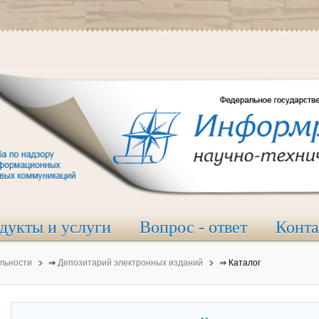
дукты и услуги
Вопрос - ответ
Конт
льности
⇒
Депозитарий электронных изданий
⇒
Каталог