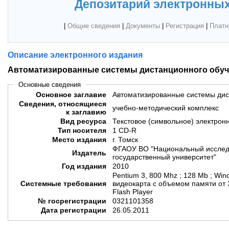
Депозитарий электронных
|
Общие сведения
|
Документы
|
Регистрация
|
Платн
Описание электронного издания
Автоматизированные системы дистанционного обу
Основные сведения
Основное заглавие
Автоматизированные системы дис
Сведения, относящиеся
учебно-методический комплекс
к заглавию
Вид ресурса
Текстовое (символьное) электрон
Тип носителя
1 CD-R
Место издания
г. Томск
ФГАОУ ВО "Национальный исслед
Издатель
государственный университет"
Год издания
2010
Pentium 3, 800 Mhz ; 128 Mb ; Win
Системные требования
видеокарта с объемом памяти от 32
Flash Player
№ госрегистрации
0321101358
Дата регистрации
26.05.2011