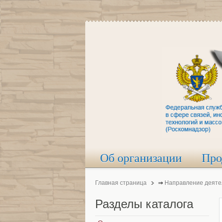
Об организации
Про
Главная страница
⇒
Направление деяте
Разделы
каталога