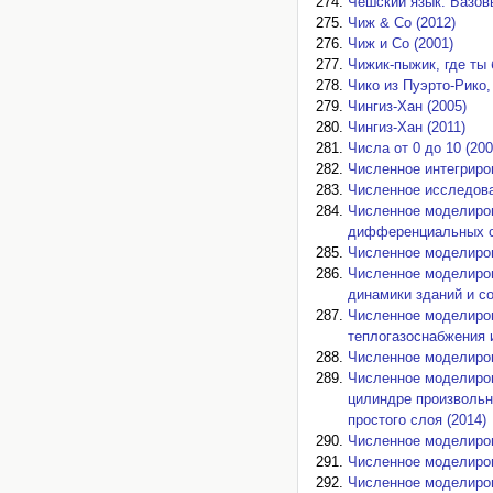
Чешский язык. Базовы
Чиж & Со (2012)
Чиж и Co (2001)
Чижик-пыжик, где ты 
Чико из Пуэрто-Рико,
Чингиз-Хан (2005)
Чингиз-Хан (2011)
Числа от 0 до 10 (200
Численное интегриро
Численное исследова
Численное моделиров
дифференциальных с
Численное моделиров
Численное моделиров
динамики зданий и со
Численное моделиров
теплогазоснабжения и
Численное моделиров
Численное моделиров
цилиндре произвольн
простого слоя (2014)
Численное моделиров
Численное моделиров
Численное моделиров