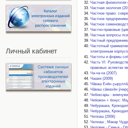
Частная физиология 
Частная экология (20
Частное право: совр
Частное предпринимат
Частное семеноводст
Частно-правовые (цив
Частные вопросы пси
Частный предпринима
Частотный грамматик
Личный
кабинет
электронным корпусо
Частоты и формы соб
Часть VI. Руководств
правовых аспектах ме
Ча-ча-ча (2007)
Чашки (2009)
Чӑваш Енӗн ҫыруллӑ 
Чӑваш сӑмахӗн ӳнерҫ
Чебоксары - жемчужи
Чебомэн + бонус: Ма
Чебурашка, Крокодил
Чебурашка, Крокодил
Челкаш (2006)
Челкаш ; Макар Чудра
Человек - Семья - Об