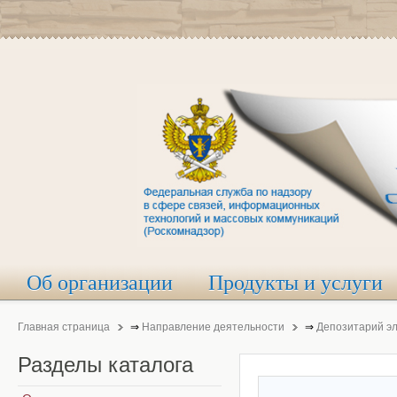
Об организации
Продукты и услуги
Главная страница
⇒
Направление деятельности
⇒
Депозитарий э
Разделы
каталога