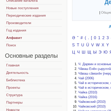
Описание каталога
Де
Новые поступления
|
Общие
Периодические издания
Производители
А
Год издания
Алфавит
Ә
"
#
(
.
[
0
1
2
3
S
T
U
Ü
V
W
X
Y
Поиск
Ц
Ч
Ш
Щ
Ы
Э
Ю
Основные
разделы
Ч. Дарвин и основные
Главная
Чăваш Енĕн çыруллă 
Деятельность
Чăваш сăмахĕн ӳнерç
Чай (2006)
Библиотека
Чай в историческом, 
Проекты
Чай в историческом, 
Чайка (2010)
Структура
Чайка (2016)
Чайковский (2010)
Партнеры
Чайковский (2010)
Новости