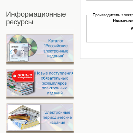
Информационные
Производитель электр
ресурсы
Наимено