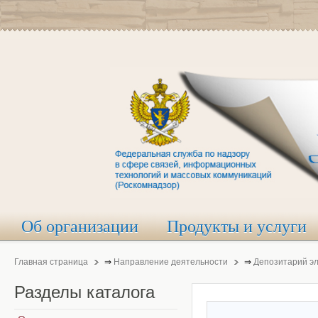
Об организации
Продукты и услуги
Главная страница
⇒
Направление деятельности
⇒
Депозитарий э
Разделы
каталога