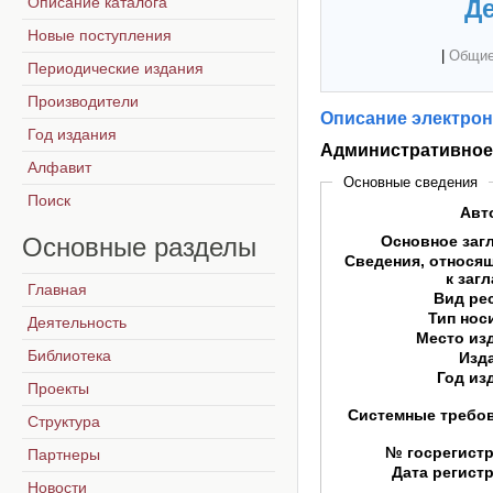
Описание каталога
Де
Новые поступления
|
Общие
Периодические издания
Производители
Описание электрон
Год издания
Административное
Алфавит
Основные сведения
Поиск
Авт
Основные
разделы
Основное заг
Сведения, относя
к заг
Главная
Вид ре
Тип нос
Деятельность
Место из
Библиотека
Изд
Год из
Проекты
Системные требо
Структура
№ госрегист
Партнеры
Дата регист
Новости