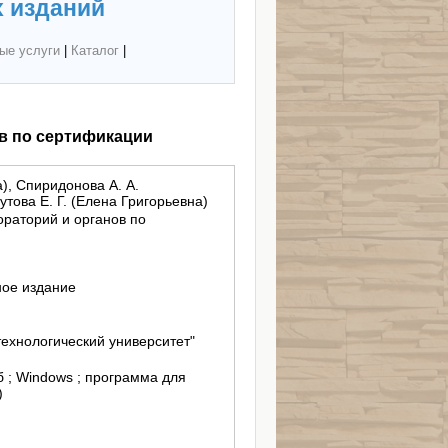
 изданий
ые услуги
|
Каталог
|
в по сертификации
), Спиридонова А. А.
това Е. Г. (Елена Григорьевна)
раторий и органов по
ное издание
ехнологический университет"
б ; Windows ; программа для
)