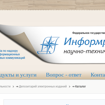
дукты и услуги
Вопрос - ответ
Конт
льности
⇒
Депозитарий электронных изданий
⇒
Каталог