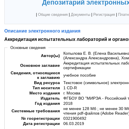
Депозитарий электронных
|
Общие сведения
|
Документы
|
Регистрация
|
Платн
Описание электронного издания
Аккредитация испытательных лабораторий и органо
Основные сведения
Копылова Е. В. (Елена Васильевна
Автор(ы)
(Александра Александровна), Хому
Аккредитация испытательных лабо
Основное заглавие
сертификации
Сведения, относящиеся
учебное пособие
к заглавию
Вид ресурса
Текстовое (символьное) электрон
Тип носителя
1 CD-R
Место издания
г. Москва
Издатель
ФГБОУ ВО "МИРЭА - Российский т
Год издания
2018
не менее 128 Мб ; не менее 30 М
Системные требования
чтения pdf-файлов (Adobe Reader
№ госрегистрации
0321900492
Дата регистрации
06.03.2019