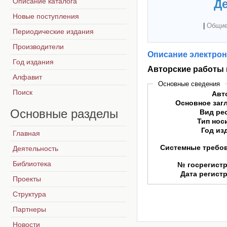
Описание каталога
Де
Новые поступления
|
Общие
Периодические издания
Производители
Описание электрон
Год издания
Авторские работы 
Алфавит
Основные сведения
Поиск
Авт
Основное заг
Основные
разделы
Вид ре
Тип нос
Год из
Главная
Системные требо
Деятельность
Библиотека
№ госрегист
Дата регист
Проекты
Структура
Партнеры
Новости