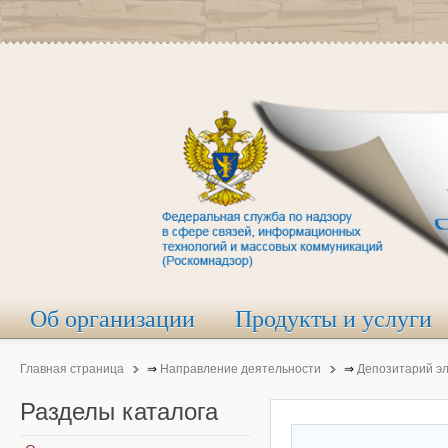
Об организации
Продукты и услуги
Главная страница
⇒
Направление деятельности
⇒
Депозитарий э
Разделы
каталога