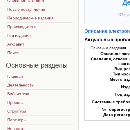
Описание каталога
Де
Новые поступления
|
Общие
Периодические издания
Производители
Описание электрон
Год издания
Актуальные пробл
Алфавит
Основные сведения
Поиск
Основное заг
Сведения, относя
Основные
разделы
к заг
Вид ре
Тип нос
Главная
Место из
Деятельность
Изд
Библиотека
Год из
Системные требо
Проекты
№ госрегист
Структура
Дата регист
Партнеры
Новости