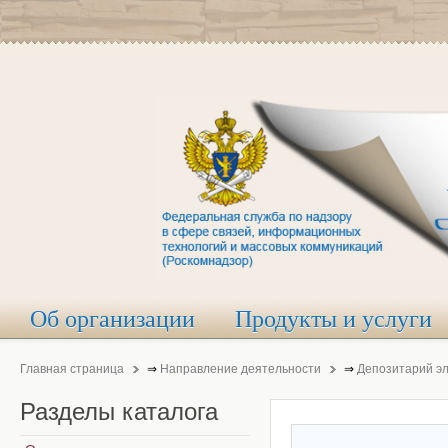
Об организации
Продукты и услуги
Главная страница
⇒
Направление деятельности
⇒
Депозитарий э
Разделы
каталога