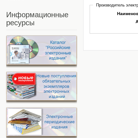
Производитель электр
Информационные
Наимено
ресурсы