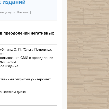
 изданий
ые услуги
|
Каталог
|
в преодолении негативных
убягина О. П. (Ольга Петровна),
ич)
пользования СМИ в преодолении
риминалом
ное издание
твенный открытый университет
на жестком диске