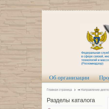
Об организации
Про
Главная страница
⇒
Направление деяте
Разделы
каталога