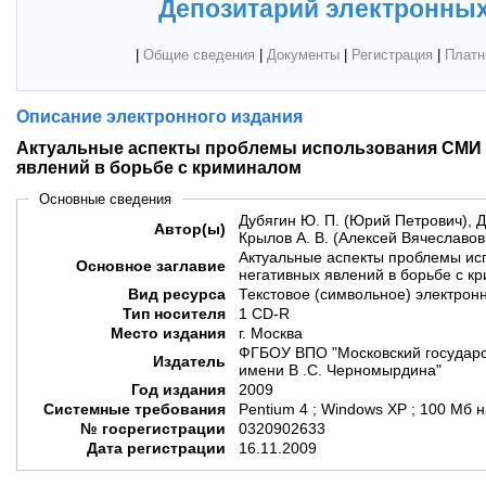
Депозитарий электронных
|
Общие сведения
|
Документы
|
Регистрация
|
Платн
Описание электронного издания
Актуальные аспекты проблемы использования СМИ 
явлений в борьбе с криминалом
Основные сведения
Дубягин Ю. П. (Юрий Петрович), Д
Автор(ы)
Крылов А. В. (Алексей Вячеславов
Актуальные аспекты проблемы ис
Основное заглавие
негативных явлений в борьбе с к
Вид ресурса
Текстовое (символьное) электрон
Тип носителя
1 CD-R
Место издания
г. Москва
ФГБОУ ВПО "Московский государс
Издатель
имени В .С. Черномырдина"
Год издания
2009
Системные требования
Pentium 4 ; Windows XP ; 100 Мб 
№ госрегистрации
0320902633
Дата регистрации
16.11.2009