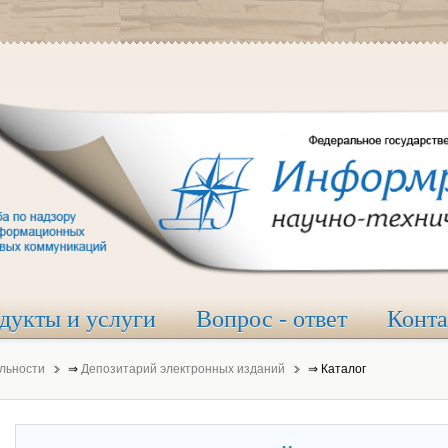
дукты и услуги
Вопрос - ответ
Конт
льности
⇒
Депозитарий электронных изданий
⇒
Каталог