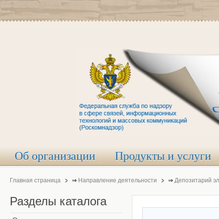
Об организации
Продукты и услуги
Главная страница
⇒
Направление деятельности
⇒
Депозитарий э
Разделы
каталога