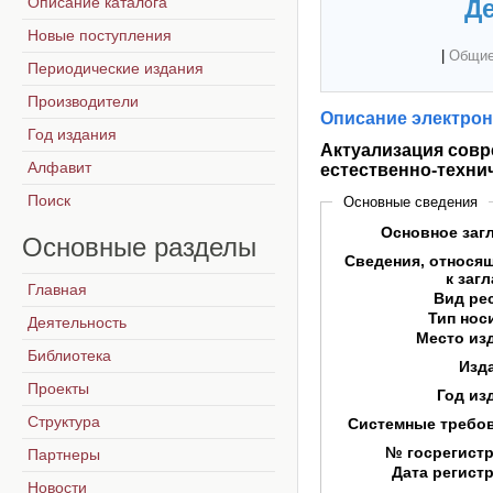
Описание каталога
Де
Новые поступления
|
Общие
Периодические издания
Производители
Описание электрон
Год издания
Актуализация совр
Алфавит
естественно-техни
Поиск
Основные сведения
Основное заг
Основные
разделы
Сведения, относя
к заг
Главная
Вид ре
Тип нос
Деятельность
Место из
Библиотека
Изд
Проекты
Год из
Структура
Системные требо
№ госрегист
Партнеры
Дата регист
Новости