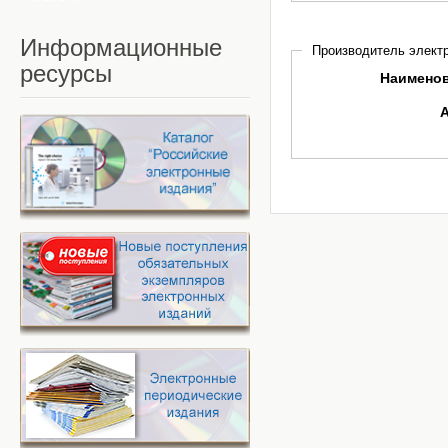
Информационные
Производитель электр
ресурсы
Наимено