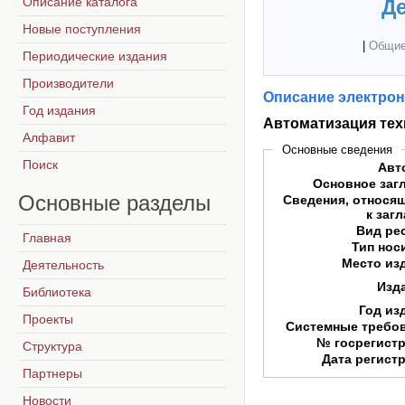
Описание каталога
Де
Новые поступления
|
Общие
Периодические издания
Производители
Описание электрон
Год издания
Автоматизация тех
Алфавит
Основные сведения
Поиск
Авт
Основное заг
Основные
разделы
Сведения, относя
к заг
Вид ре
Главная
Тип нос
Место из
Деятельность
Изд
Библиотека
Год из
Проекты
Системные требо
№ госрегист
Структура
Дата регист
Партнеры
Новости