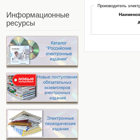
Производитель электр
Информационные
Наимено
ресурсы