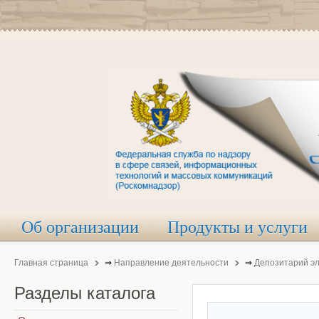
Об организации
Продукты и услуги
Главная страница
⇒
Направление деятельности
⇒
Депозитарий э
Разделы
каталога