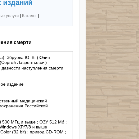
 изданий
ые услуги
|
Каталог
|
ления смерти
а), Збруева Ю. В. (Юлия
 (Сергей Лаврентьевич)
 давности наступления смерти
ное издание
ственный медицинский
оохранения Российской
й 500 МГц и выше ; ОЗУ 512 Мб ;
 Windows XP/7/8 и выше ;
olor (32 bit) ; привод CD-ROM ;