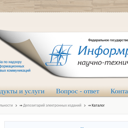
дукты и услуги
Вопрос - ответ
Конт
льности
⇒
Депозитарий электронных изданий
⇒
Каталог