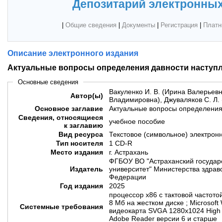
Депозитарий электронных
|
Общие сведения
|
Документы
|
Регистрация
|
Платн
Описание электронного издания
Актуальные вопросы определения давности наступ
Основные сведения
Вакуленко И. В. (Ирина Валерьевн
Автор(ы)
Владимировна), Джуваляков С. Л.
Основное заглавие
Актуальные вопросы определения
Сведения, относящиеся
учебное пособие
к заглавию
Вид ресурса
Текстовое (символьное) электрон
Тип носителя
1 CD-R
Место издания
г. Астрахань
ФГБОУ ВО "Астраханский государ
Издатель
университет" Министерства здрав
Федерации
Год издания
2025
процессор x86 c тактовой частото
8 Мб на жестком диске ; Microsoft
Системные требования
видеокарта SVGA 1280х1024 High C
Adobe Reader версии 6 и старше