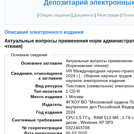
Депозитарий электронных
|
Общие сведения
|
Документы
|
Регистрация
|
Платн
Описание электронного издания
Актуальные вопросы применения норм администрат
чтения)
Основные сведения
Актуальные вопросы применения 
Основное заглавие
(Кореневские чтения)
VIII Международная научно-практ
Сведения, относящиеся
2024 г.) : сборник научных трудов 
к заглавию
научное электронное издание
Вид ресурса
Текстовое (символьное) электрон
Тип носителя
1 CD-R
Место издания
г. Москва
ФГКОУ ВО "Московский ордена По
Издатель
внутренних дел Российской Федер
Год издания
2024
CPU 1,5 ГГц ; RAM 512 Мб ; 1 Гб 
Системные требования
диске ; Windows XP SP3
№ госрегистрации
0322403708
Дата регистрации
05.03.2025