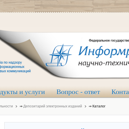
дукты и услуги
Вопрос - ответ
Конт
льности
⇒
Депозитарий электронных изданий
⇒
Каталог