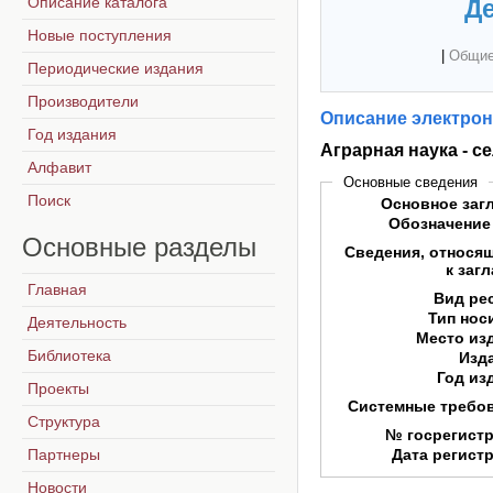
Описание каталога
Де
Новые поступления
|
Общие
Периодические издания
Производители
Описание электрон
Год издания
Аграрная наука - с
Алфавит
Основные сведения
Поиск
Основное заг
Обозначение
Основные
разделы
Сведения, относя
к заг
Главная
Вид ре
Тип нос
Деятельность
Место из
Библиотека
Изд
Год из
Проекты
Системные требо
Структура
№ госрегист
Партнеры
Дата регист
Новости