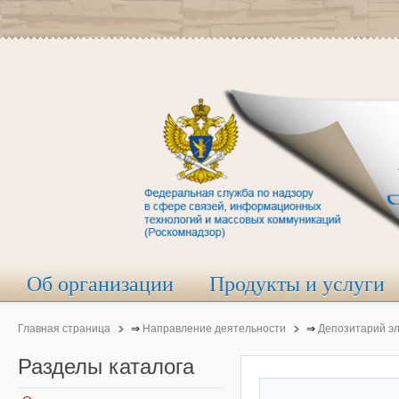
Об организации
Продукты и услуги
Главная страница
⇒
Направление деятельности
⇒
Депозитарий э
Разделы
каталога