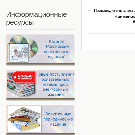
Производитель электр
Информационные
Наимено
ресурсы