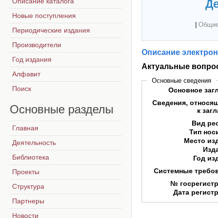
Описание каталога
Де
Новые поступления
|
Общие
Периодические издания
Производители
Описание электрон
Год издания
Актуальные вопро
Алфавит
Основные сведения
Поиск
Основное заг
Сведения, относя
Основные
разделы
к заг
Вид ре
Главная
Тип нос
Место из
Деятельность
Изд
Библиотека
Год из
Системные требо
Проекты
№ госрегист
Структура
Дата регист
Партнеры
Новости