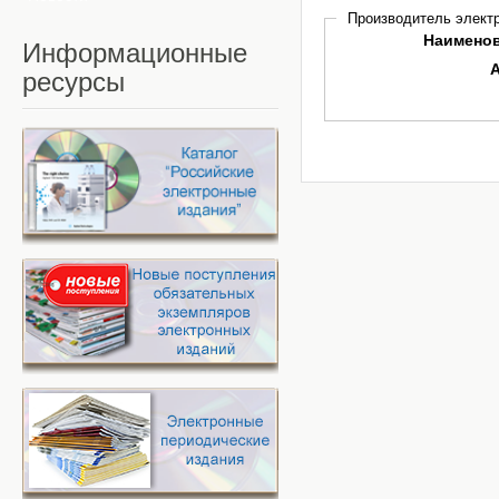
Производитель электр
Наимено
Информационные
ресурсы