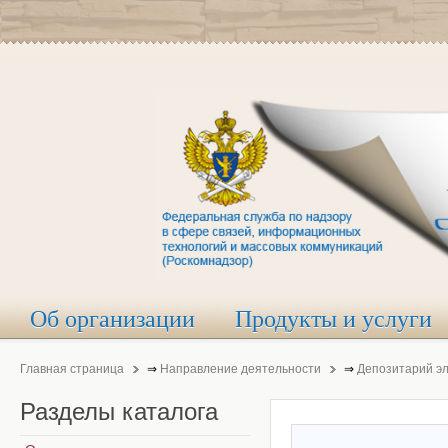
Об организации
Продукты и услуги
Главная страница
⇒
Направление деятельности
⇒
Депозитарий э
Разделы
каталога