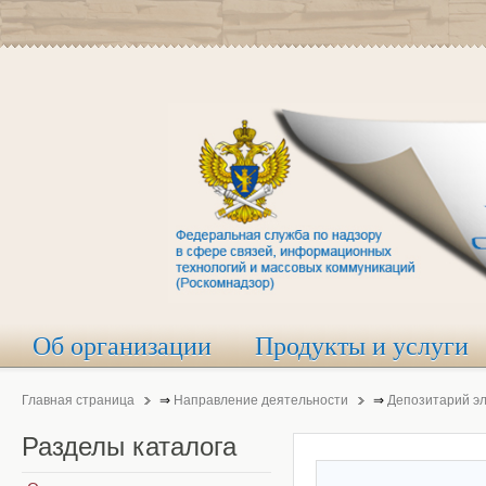
Об организации
Продукты и услуги
Главная страница
⇒
Направление деятельности
⇒
Депозитарий э
Разделы
каталога