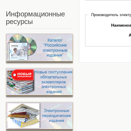
Информационные
Производитель электр
ресурсы
Наимено