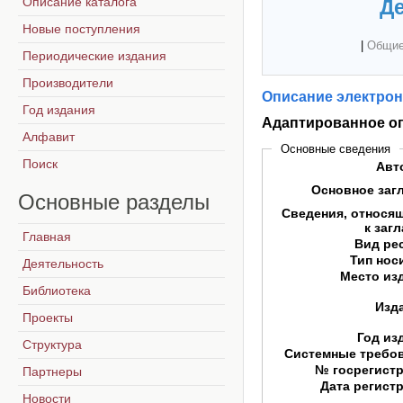
Описание каталога
Де
Новые поступления
|
Общие
Периодические издания
Производители
Описание электрон
Год издания
Адаптированное о
Алфавит
Основные сведения
Поиск
Авт
Основное заг
Основные
разделы
Сведения, относя
к заг
Главная
Вид ре
Тип нос
Деятельность
Место из
Библиотека
Изд
Проекты
Год из
Структура
Системные требо
№ госрегист
Партнеры
Дата регист
Новости