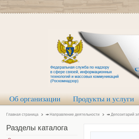
Об организации
Продукты и услуги
Главная страница
⇒
Направление деятельности
⇒
Депозитарий э
Разделы
каталога