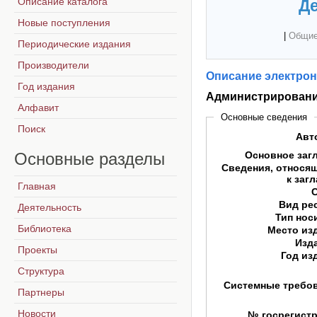
Описание каталога
Де
Новые поступления
|
Общие
Периодические издания
Производители
Описание электрон
Год издания
Администрировани
Алфавит
Основные сведения
Поиск
Авт
Основные
разделы
Основное заг
Сведения, относя
к заг
Главная
Вид ре
Деятельность
Тип нос
Библиотека
Место из
Изд
Проекты
Год из
Структура
Системные требо
Партнеры
Новости
№ госрегист