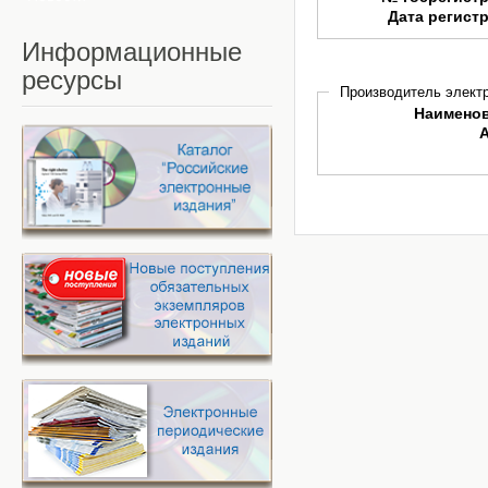
Дата регист
Информационные
ресурсы
Производитель электр
Наимено