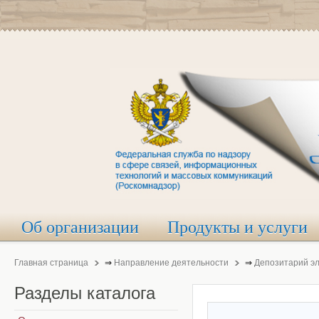
Об организации
Продукты и услуги
Главная страница
⇒
Направление деятельности
⇒
Депозитарий э
Разделы
каталога