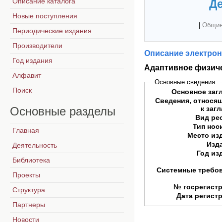
Описание каталога
Де
Новые поступления
|
Общие
Периодические издания
Производители
Описание электрон
Год издания
Адаптивное физич
Алфавит
Основные сведения
Поиск
Основное заг
Сведения, относя
Основные
разделы
к заг
Вид ре
Тип нос
Главная
Место из
Изд
Деятельность
Год из
Библиотека
Системные требо
Проекты
№ госрегист
Структура
Дата регист
Партнеры
Новости