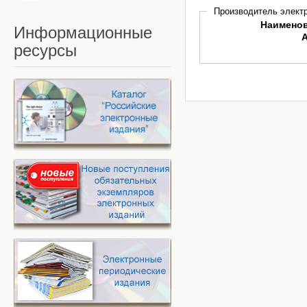
Производитель электр
Наимено
Информационные
ресурсы