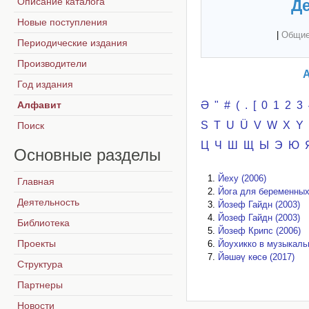
Описание каталога
Де
Новые поступления
|
Общие
Периодические издания
Производители
А
Год издания
Алфавит
Ә
"
#
(
.
[
0
1
2
3
S
T
U
Ü
V
W
X
Y
Поиск
Ц
Ч
Ш
Щ
Ы
Э
Ю
Основные
разделы
Йеху (2006)
Главная
Йога для беременных
Деятельность
Йозеф Гайдн (2003)
Йозеф Гайдн (2003)
Библиотека
Йозеф Крипс (2006)
Проекты
Йоухикко в музыкаль
Йәшәү көсө (2017)
Структура
Партнеры
Новости