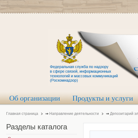
Об организации
Продукты и услуги
Главная страница
⇒
Направление деятельности
⇒
Депозитарий э
Разделы
каталога