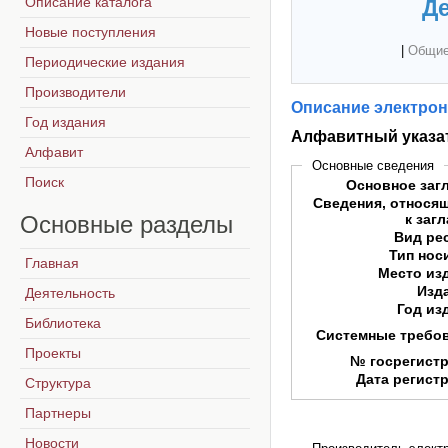
Описание каталога
Де
Новые поступления
|
Общие
Периодические издания
Производители
Описание электрон
Год издания
Алфавитный указат
Алфавит
Основные сведения
Поиск
Основное заг
Сведения, относя
Основные
разделы
к заг
Вид ре
Тип нос
Главная
Место из
Изд
Деятельность
Год из
Библиотека
Системные требо
Проекты
№ госрегист
Дата регист
Структура
Партнеры
Новости