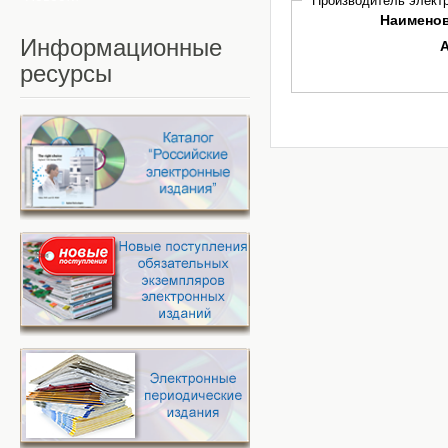
Производитель электр
Наимено
Информационные
ресурсы