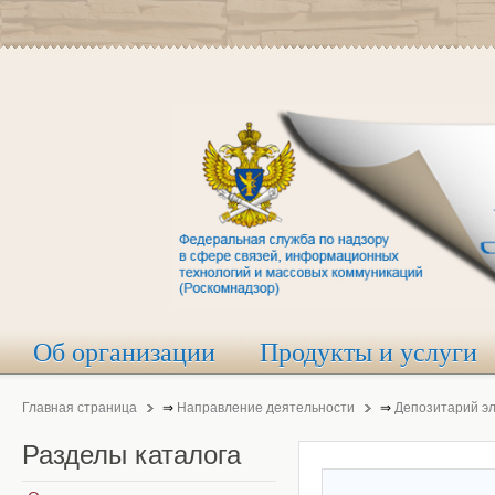
Об организации
Продукты и услуги
Главная страница
⇒
Направление деятельности
⇒
Депозитарий э
Разделы
каталога