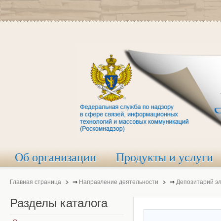
Об организации
Продукты и услуги
Главная страница
⇒
Направление деятельности
⇒
Депозитарий э
Разделы
каталога