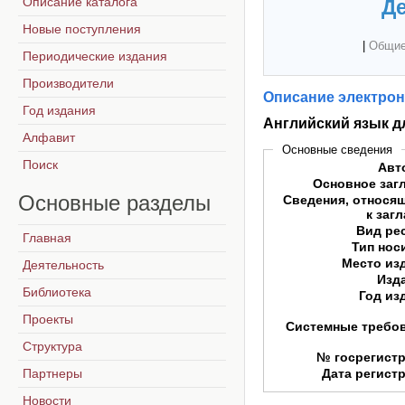
Описание каталога
Де
Новые поступления
|
Общие
Периодические издания
Производители
Описание электрон
Год издания
Английский язык д
Алфавит
Основные сведения
Поиск
Авт
Основное заг
Основные
разделы
Сведения, относя
к заг
Вид ре
Главная
Тип нос
Место из
Деятельность
Изд
Библиотека
Год из
Проекты
Системные требо
Структура
№ госрегист
Партнеры
Дата регист
Новости