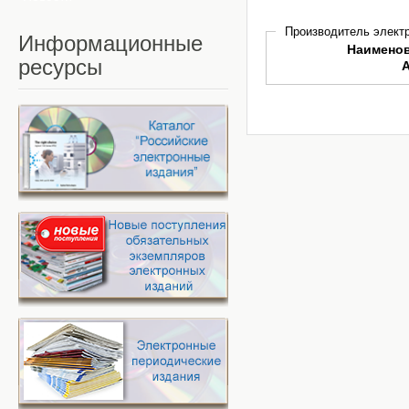
Производитель электр
Информационные
Наимено
ресурсы