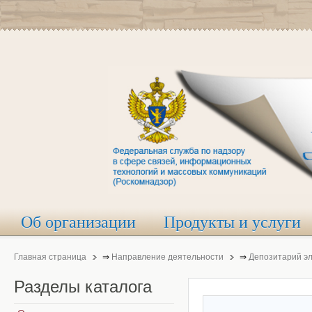
Об организации
Продукты и услуги
Главная страница
⇒
Направление деятельности
⇒
Депозитарий э
Разделы
каталога