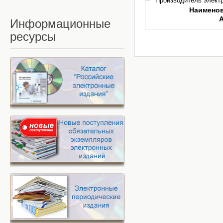
Производитель электр
Наимено
Информационные
ресурсы