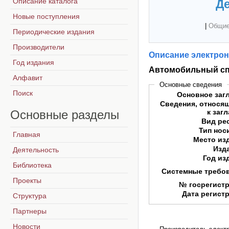
Описание каталога
Де
Новые поступления
|
Общие
Периодические издания
Производители
Описание электрон
Год издания
Автомобильный сп
Алфавит
Основные сведения
Поиск
Основное заг
Сведения, относя
Основные
разделы
к заг
Вид ре
Тип нос
Главная
Место из
Изд
Деятельность
Год из
Библиотека
Системные требо
Проекты
№ госрегист
Дата регист
Структура
Партнеры
Новости