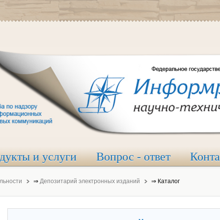
дукты и услуги
Вопрос - ответ
Конт
льности
⇒
Депозитарий электронных изданий
⇒
Каталог