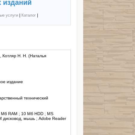
 изданий
ые услуги
|
Каталог
|
, Котляр Н. Н. (Наталья
ное издание
арственный технический
2 Мб RAM ; 10 Мб HDD ; MS
 дисковод, мышь ; Adobe Reader