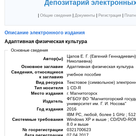
Депозитарий электронных
|
Общие сведения
|
Документы
|
Регистрация
|
Платн
Описание электронного издания
Адаптивная физическая культура
Основные сведения
Цапов Е. Г. (Евгений Геннадиевич)
Автор(ы)
Николаевна)
Основное заглавие
Адаптивная физическая культура
Сведения, относящиеся
учебное пособие
к заглавию
Вид ресурса
Текстовое (символьное) электрон
Тип носителя
1 CD-R
Место издания
г. Магнитогорск
ФГБОУ ВО "Магнитогорский госуд
Издатель
университет им. Г. И. Носова"
Год издания
2016
IBM PC, любой, более 1 GHz ; 51
Системные требования
Windows XP и выше ; CD/DVD-ROM
8.0 и выше
№ госрегистрации
0321700623
Дата регистрации
07.04.2017