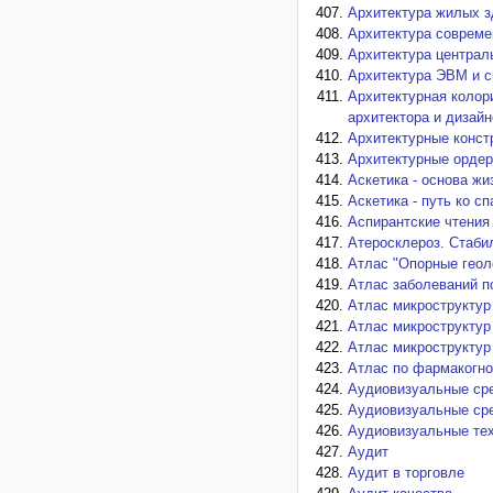
Архитектура жилых з
Архитектура совреме
Архитектура централ
Архитектура ЭВМ и 
Архитектурная колор
архитектора и дизай
Архитектурные конст
Архитектурные ордер
Аскетика - основа жи
Аскетика - путь ко с
Аспирантские чтения
Атеросклероз. Стаби
Атлас "Опорные геол
Атлас заболеваний п
Атлас микроструктур
Атлас микроструктур
Атлас микроструктур
Атлас по фармакогно
Аудиовизуальные ср
Аудиовизуальные ср
Аудиовизуальные тех
Аудит
Аудит в торговле