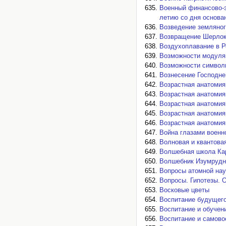
Военный финансово-э
летию со дня основа
Возведение земляног
Возвращение Шерло
Воздухоплавание в Р
Возможности модуля 
Возможности символ
Вознесение Господне
Возрастная анатомия
Возрастная анатомия
Возрастная анатомия
Возрастная анатомия
Возрастная анатомия
Война глазами воен
Волновая и квантова
Волшебная школа Ка
Волшебник Изумрудн
Вопросы атомной нау
Вопросы. Гипотезы. О
Восковые цветы
Воспитание будущего
Воспитание и обучен
Воспитание и самово