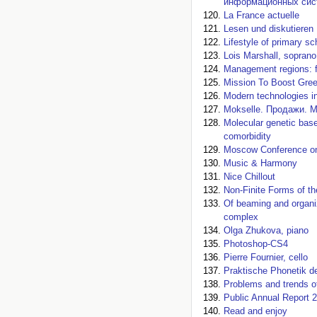
информационных сис
La France actuelle
Lesen und diskutieren
Lifestyle of primary s
Lois Marshall, soprano
Management regions: f
Mission To Boost Gree
Modern technologies in
Mokselle. Продажи. М
Molecular genetic base
comorbidity
Moscow Conference on
Music & Harmony
Nice Chillout
Non-Finite Forms of th
Of beaming and organiz
complex
Olga Zhukova, piano
Photoshop-CS4
Pierre Fournier, cello
Praktische Phonetik d
Problems and trends 
Public Annual Report 
Read and enjoy