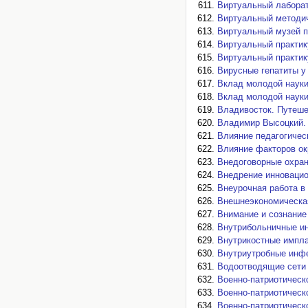
Виртуальный лаборат
Виртуальный методич
Виртуальный музей по
Виртуальный практик
Виртуальный практик
Вирусные гепатиты у
Вклад молодой науки
Вклад молодой науки
Владивосток. Путеш
Владимир Высоцкий. 
Влияние педагогичес
Влияние факторов ок
Внедоговорные охран
Внедрение инновацио
Внеурочная работа в
Внешнеэкономическа
Внимание и сознание
Внутрибольничные ин
Внутрикостные импла
Внутриутробные инфек
Водоотводящие сети
Военно-патриотическ
Военно-патриотическ
Военно-патриотическ