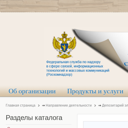
Об организации
Продукты и услуги
Главная страница
⇒
Направление деятельности
⇒
Депозитарий э
Разделы
каталога