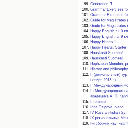
Generation П
Grammar Exercises fo
Grammar Exercises for
Guide for Magistrates 
Guide for Magistrates 
Happy English.ru. 9 к
Happy English.ru. 9 к
Happy Hearts 1
Happy Hearts. Starter
Hauskasti Suomea!
Hauskasti Suomea!
Hephzibah Menuhin, pi
History and philosophy
II (региональный) ту
ноября 2013 г.)
II Международный м
III Международная н
академика А. П. Карп
Interprise
Irina Osipova, piano
IV Russian-Indian Sym
IX региональные Мен
I-й сборник научных