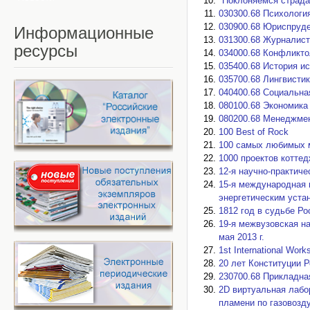
"Поклоняемся страда
030300.68 Психологи
030900.68 Юриспруд
Информационные
031300.68 Журналист
ресурсы
034000.68 Конфликто
035400.68 История и
035700.68 Лингвисти
040400.68 Социальна
080100.68 Экономика
080200.68 Менеджме
100 Best of Rock
100 самых любимых 
1000 проектов котте
12-я научно-практиче
15-я международная 
энергетическим уста
1812 год в судьбе Ро
19-я межвузовская н
мая 2013 г.
1st International Wor
20 лет Конституции 
230700.68 Прикладна
2D виртуальная лабо
пламени по газовоз