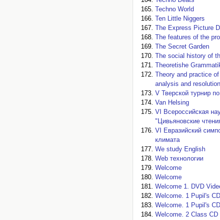
Techno World
Ten Little Niggers
The Express Picture Di
The features of the pr
The Secret Garden
The social history of 
Theoretishe Grammati
Theory and practice of
analysis and resolutio
V Тверской турнир п
Van Helsing
VI Всероссийская на
"Цивьяновские чтени
VI Евразийский симп
климата
We study English
Web технологии
Welcome
Welcome
Welcome 1. DVD Vide
Welcome. 1 Pupil's C
Welcome. 1 Pupil's C
Welcome. 2 Class CD