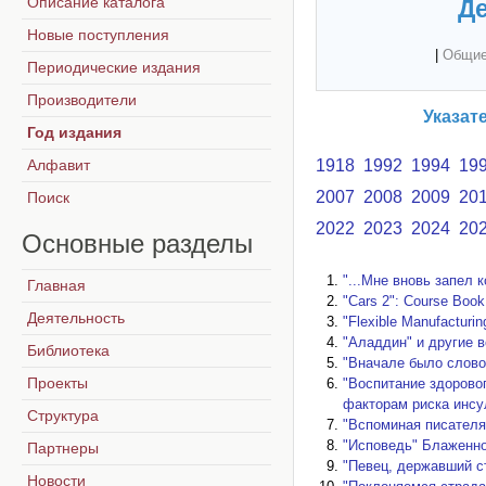
Описание каталога
Де
Новые поступления
|
Общие
Периодические издания
Производители
Указат
Год издания
Алфавит
1918
1992
1994
19
2007
2008
2009
20
Поиск
2022
2023
2024
20
Основные
разделы
"...Мне вновь запел 
Главная
"Cars 2": Course Book
Деятельность
"Flexible Manufacturi
"Аладдин" и другие в
Библиотека
"Вначале было слово.
Проекты
"Воспитание здорово
факторам риска инсу
Структура
"Вспоминая писателя.
"Исповедь" Блаженно
Партнеры
"Певец, державший с
Новости