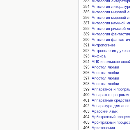
Антология литератур
Антология литератур
Антология мировой л
Антология мировой л
Антология научной 
Антология римской л
Антология фантастич
Антология фантастич
Антропогенез
Антропология духовн
Анфиса
АПК и сельское хозяй
Апостол любви
Апостол любви
Апостол любви
Апостол любви
Аппаратное и програ
Аппаратно-программ
Аппаратные средства
Аппаратура для анес
Арабский язык
Арбитражный процес
Арбитражный процес
Аристономия