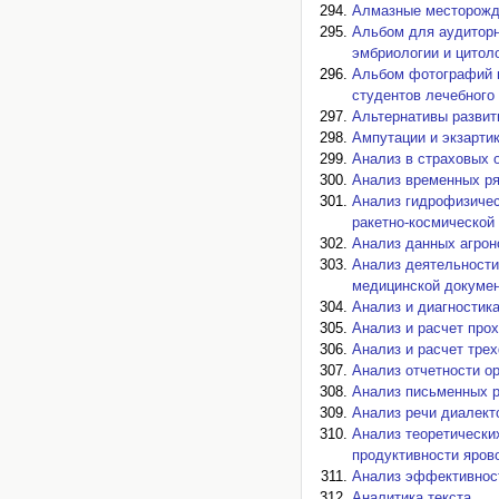
Алмазные месторожд
Альбом для аудиторн
эмбриологии и цитол
Альбом фотографий г
студентов лечебного 
Альтернативы развит
Ампутации и экзарти
Анализ в страховых 
Анализ временных ря
Анализ гидрофизичес
ракетно-космической
Анализ данных агрон
Анализ деятельности
медицинской докуме
Анализ и диагностик
Анализ и расчет про
Анализ и расчет тре
Анализ отчетности о
Анализ письменных 
Анализ речи диалект
Анализ теоретически
продуктивности яров
Анализ эффективнос
Аналитика текста