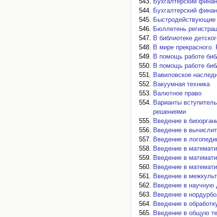
Бухгалтерский финан
Бухгалтерский финан
Быстродействующие 
Бюллетень регистра
В библиотеке детског
В мире прекрасного.
В помощь работе биб
В помощь работе биб
Вавиловское наследи
Вакуумная техника
Валютное право
Варианты вступитель
решениями
Введение в биоорга
Введение в вычисли
Введение в логопед
Введение в математи
Введение в математи
Введение в математ
Введение в межкульт
Введение в научную 
Введение в нордурб
Введение в обработк
Введение в общую те