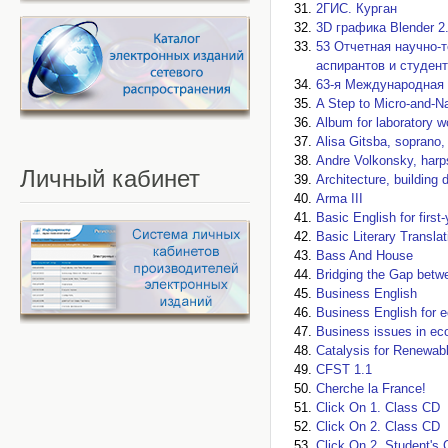
2ГИС. Курган
3D графика Blender 2
53 Отчетная научно-
аспирантов и студен
63-я Международная 
A Step to Micro-and-N
Album for laboratory wo
Alisa Gitsba, soprano
Andre Volkonsky, harp
Личный
кабинет
Architecture, building
Arma III
Basic English for first
Basic Literary Translat
Bass And House
Bridging the Gap betw
Business English
Business English for 
Business issues in e
Catalysis for Renewab
CFST 1.1
Cherche la France!
Click On 1. Class CD
Click On 2. Class CD
Click On 2. Student's