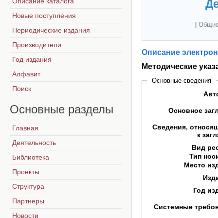
Описание каталога
Де
Новые поступления
|
Общие
Периодические издания
Производители
Описание электрон
Год издания
Методические ука
Алфавит
Основные сведения
Поиск
Авт
Основные
разделы
Основное заг
Сведения, относя
Главная
к заг
Деятельность
Вид ре
Тип нос
Библиотека
Место из
Проекты
Изд
Структура
Год из
Партнеры
Системные требо
Новости