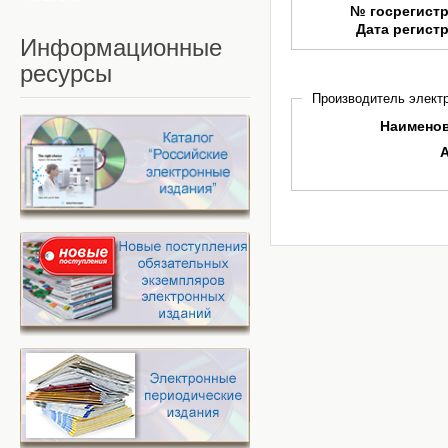
№ госрегист
Дата регист
Информационные
ресурсы
Производитель электр
Наимено