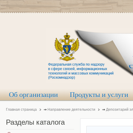
Об организации
Продукты и услуги
Главная страница
⇒
Направление деятельности
⇒
Депозитарий э
Разделы
каталога