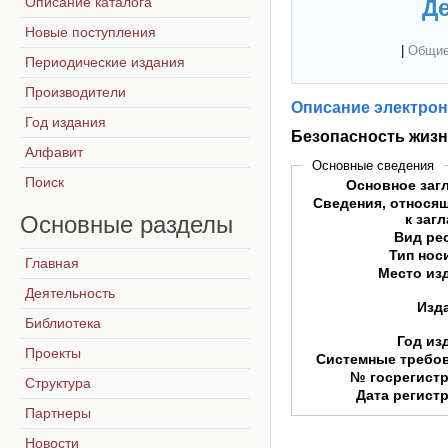
Описание каталога
Де
Новые поступления
|
Общие
Периодические издания
Производители
Описание электрон
Год издания
Безопасность жиз
Алфавит
Основные сведения
Поиск
Основное заг
Сведения, относя
Основные
разделы
к заг
Вид ре
Тип нос
Главная
Место из
Деятельность
Изд
Библиотека
Год из
Проекты
Системные требо
№ госрегист
Структура
Дата регист
Партнеры
Новости