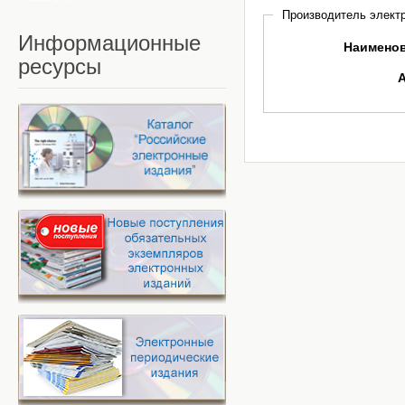
Производитель электр
Информационные
Наимено
ресурсы