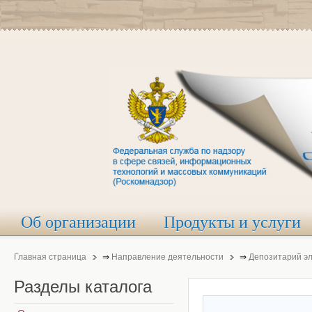
Об организации
Продукты и услуги
Главная страница
⇒
Направление деятельности
⇒
Депозитарий э
Разделы
каталога