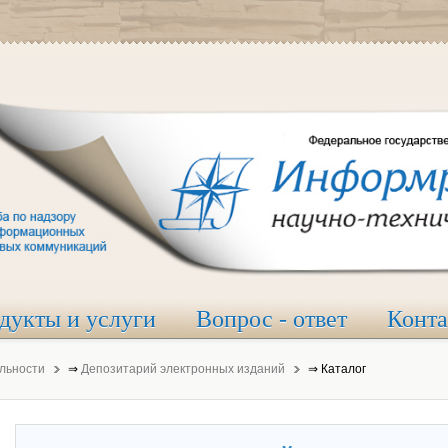
дукты и услуги
Вопрос - ответ
Конт
льности
⇒
Депозитарий электронных изданий
⇒
Каталог