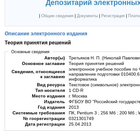
Депозитарий электронных
|
Общие сведения
|
Документы
|
Регистрация
|
Платн
Описание электронного издания
Теория принятия решений
Основные сведения
Автор(ы)
Третьяков Н. П. (Николай Павлови
Основное заглавие
Теория принятия решений
электронное учебное пособие по 
Сведения, относящиеся
направление подготовки 010400.
к заглавию
информатика
Вид ресурса
Текстовое (символьное) электрон
Тип носителя
1 CD-R
Место издания
г. Москва
Издатель
ФГБОУ ВО "Российский государст
Год издания
2013
Системные требования
ПК, Pentium 3 ; 256 Мб ; 200 Мб ;
№ госрегистрации
0321301749
Дата регистрации
25.04.2013