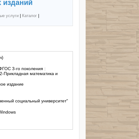
 изданий
ые услуги
|
Каталог
|
ч)
ФГОС 3-го поколения :
62-Прикладная математика и
ное издание
венный социальный университет"
 Windows