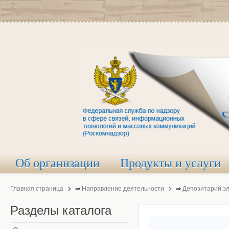
Об организации
Продукты и услуги
Главная страница
⇒
Направление деятельности
⇒
Депозитарий э
Разделы
каталога