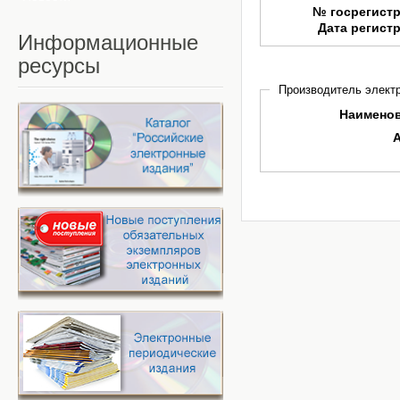
№ госрегист
Дата регист
Информационные
ресурсы
Производитель электр
Наимено