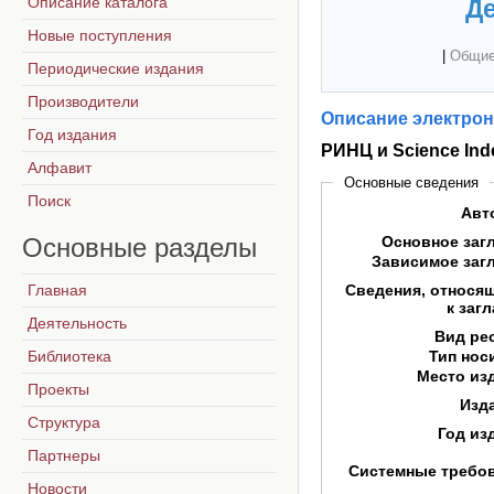
Описание каталога
Де
Новые поступления
|
Общие
Периодические издания
Производители
Описание электрон
Год издания
РИНЦ и Science Ind
Алфавит
Основные сведения
Поиск
Авт
Основные
разделы
Основное заг
Зависимое заг
Главная
Сведения, относя
к заг
Деятельность
Вид ре
Библиотека
Тип нос
Место из
Проекты
Изд
Структура
Год из
Партнеры
Системные требо
Новости