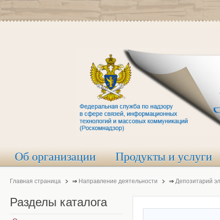
Об организации
Продукты и услуги
Главная страница
⇒
Направление деятельности
⇒
Депозитарий э
Разделы
каталога