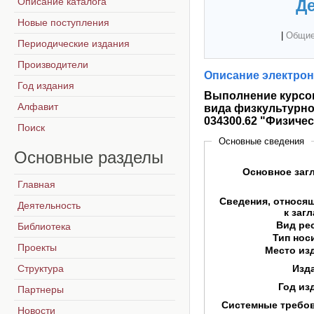
Описание каталога
Де
Новые поступления
|
Общие
Периодические издания
Производители
Описание электрон
Год издания
Выполнение курсов
Алфавит
вида физкультурно
034300.62 "Физиче
Поиск
Основные сведения
Основные
разделы
Основное заг
Главная
Сведения, относя
Деятельность
к заг
Вид ре
Библиотека
Тип нос
Проекты
Место из
Структура
Изд
Год из
Партнеры
Системные требо
Новости