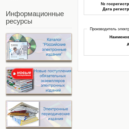
№ госрегист
Дата регист
Информационные
ресурсы
Производитель электр
Наимено