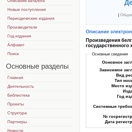
Описание каталога
Де
Новые поступления
|
Общие
Периодические издания
Производители
Описание электрон
Год издания
Произведения белг
Алфавит
государственного 
Поиск
Основные сведения
Основное заг
Основные
разделы
Зависимое заг
Вид ре
Главная
Тип нос
Место из
Деятельность
Изд
Библиотека
Год из
Проекты
Системные требо
Структура
№ госрегист
Партнеры
Дата регист
Новости