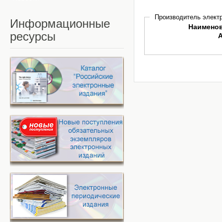
Производитель электр
Информационные
Наимено
ресурсы