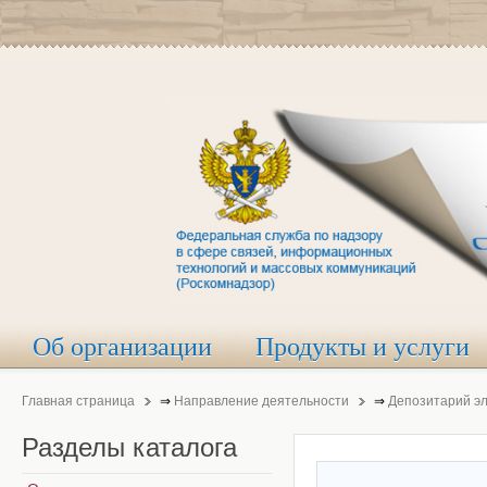
Об организации
Продукты и услуги
Главная страница
⇒
Направление деятельности
⇒
Депозитарий э
Разделы
каталога