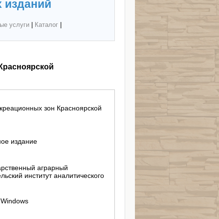
 изданий
ые услуги
|
Каталог
|
 Красноярской
екреационных зон Красноярской
ное издание
арственный аграрный
льский институт аналитического
; Windows