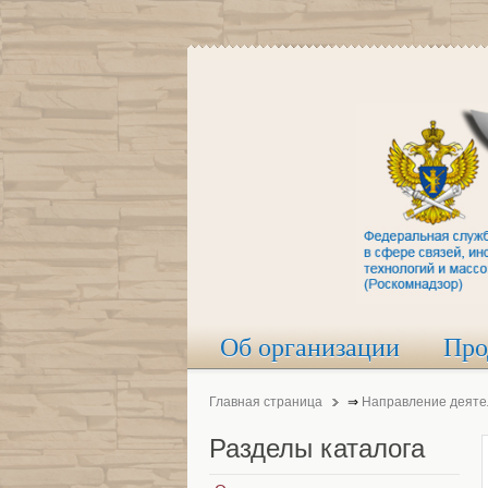
Об организации
Про
Главная страница
⇒
Направление деяте
Разделы
каталога