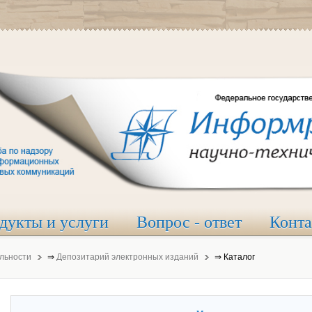
дукты и услуги
Вопрос - ответ
Конт
льности
⇒
Депозитарий электронных изданий
⇒
Каталог