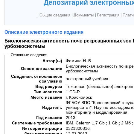
Депозитарий электронных
|
Общие сведения
|
Документы
|
Регистрация
|
Платн
Описание электронного издания
Биологическая активность почв рекреационных зон
урбоэкосистемы
Основные сведения
Автор(ы)
Фомина Н. В.
Биологическая активность почв р
Основное заглавие
урбоэкосистемы
Сведения, относящиеся
электронный учебник
к заглавию
Вид ресурса
Текстовое (символьное) электрон
Тип носителя
1 CD-R
Место издания
г. Красноярск
ФГБОУ ВПО "Красноярский госуд
Издатель
университет". Научно-исследовате
мониторинга и моделирования
Год издания
2013
Системные требования
IBM, Celeron 1,7 Gb ; 1 Gb ; 2 Мб 
№ госрегистрации
0321300816
Дата регистрации
12.03.2013