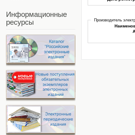
Информационные
Производитель электр
ресурсы
Наимено