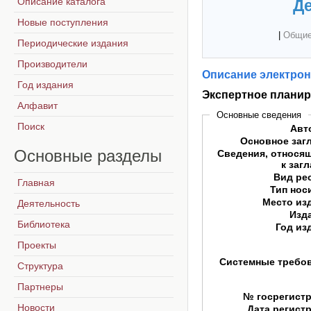
Описание каталога
Де
Новые поступления
|
Общие
Периодические издания
Производители
Описание электрон
Год издания
Экспертное планир
Алфавит
Основные сведения
Поиск
Авт
Основное заг
Основные
разделы
Сведения, относя
к заг
Вид ре
Главная
Тип нос
Место из
Деятельность
Изд
Библиотека
Год из
Проекты
Системные требо
Структура
Партнеры
№ госрегист
Новости
Дата регист