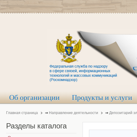
Об организации
Продукты и услуги
Главная страница
⇒
Направление деятельности
⇒
Депозитарий э
Разделы
каталога