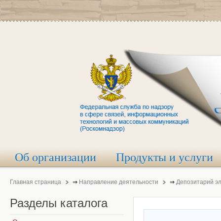
Об организации
Продукты и услуги
Главная страница
⇒
Направление деятельности
⇒
Депозитарий э
Разделы
каталога