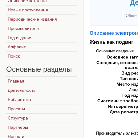
Описание каталога
Де
Новые поступления
|
Общие
Периодические издания
Производители
Описание электрон
Год издания
Жизнь как подвиг
Алфавит
Основные сведения
Поиск
Основное заг
Сведения, относя
Основные
разделы
к заг
Вид ре
Тип нос
Главная
Место из
Изд
Деятельность
Год из
Библиотека
Системные требо
№ госрегист
Проекты
Дата регист
Структура
Партнеры
Производитель электр
Новости