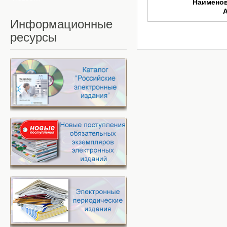
Наимено
Информационные
ресурсы