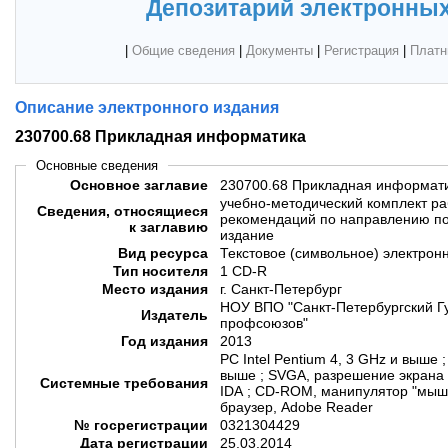
Депозитарий электронных
|
Общие сведения
|
Документы
|
Регистрация
|
Платн
Описание электронного издания
230700.68 Прикладная информатика
Основные сведения
Основное заглавие
230700.68 Прикладная информат
учебно-методический комплект ра
Сведения, относящиеся
рекомендаций по направлению под
к заглавию
издание
Вид ресурса
Текстовое (символьное) электрон
Тип носителя
1 CD-R
Место издания
г. Санкт-Петербург
НОУ ВПО "Санкт-Петербургский Г
Издатель
профсоюзов"
Год издания
2013
PC Intel Pentium 4, 3 GHz и выше 
выше ; SVGA, разрешение экрана
Системные требования
IDA ; CD-ROM, манипулятор "мышь"
браузер, Adobe Reader
№ госрегистрации
0321304429
Дата регистрации
25.03.2014