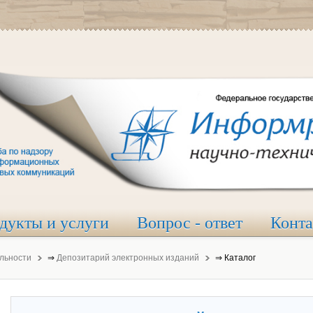
дукты и услуги
Вопрос - ответ
Конт
льности
⇒
Депозитарий электронных изданий
⇒
Каталог