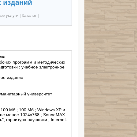
 изданий
ые услуги
|
Каталог
|
ика
бочих программ и методических
готовки : учебное электронное
ное издание
уманитарный университет
; 100 Мб ; 100 Мб ; Windows XP и
 не менее 1024х768 ; SoundMAX
, гарнитура наушники ; Internet-