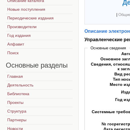
Описание каталога
Де
Новые поступления
|
Общие
Периодические издания
Производители
Описание электрон
Год издания
Управленческие р
Алфавит
Основные сведения
Поиск
Авт
Основное заг
Основные
разделы
Сведения, относя
к заг
Вид ре
Главная
Тип нос
Место из
Деятельность
Изд
Библиотека
Год из
Проекты
Структура
Системные требо
Партнеры
№ госрегист
Новости
Дата регист