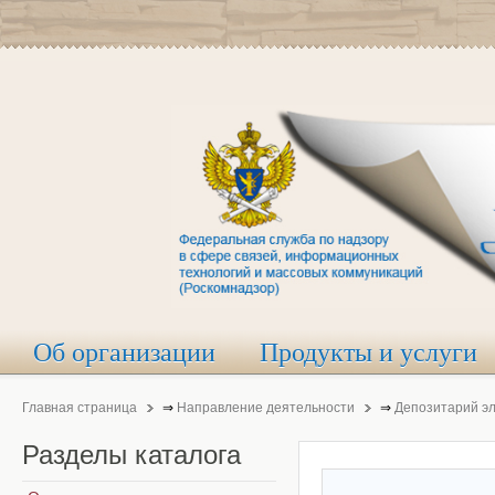
Об организации
Продукты и услуги
Главная страница
⇒
Направление деятельности
⇒
Депозитарий э
Разделы
каталога