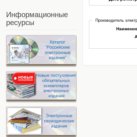
Информационные
Производитель электр
ресурсы
Наимено