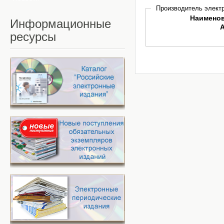
Производитель электр
Наимено
Информационные
ресурсы