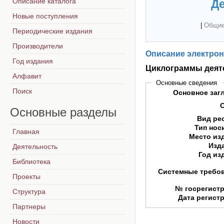
Описание каталога
Де
Новые поступления
|
Общие
Периодические издания
Производители
Описание электрон
Год издания
Циклограммы деят
Алфавит
Основные сведения
Поиск
Основное заг
Основные
разделы
Вид ре
Тип нос
Главная
Место из
Изд
Деятельность
Год из
Библиотека
Системные требо
Проекты
№ госрегист
Структура
Дата регист
Партнеры
Новости