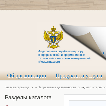
Об организации
Продукты и услуги
Главная страница
⇒
Направление деятельности
⇒
Депозитарий э
Разделы
каталога