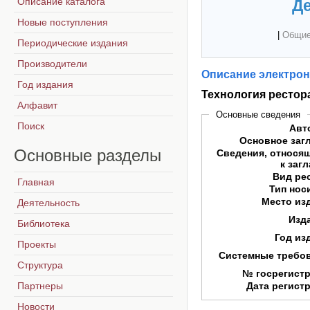
Описание каталога
Де
Новые поступления
|
Общие
Периодические издания
Производители
Описание электрон
Год издания
Технология рестор
Алфавит
Основные сведения
Поиск
Авт
Основное заг
Основные
разделы
Сведения, относя
к заг
Вид ре
Главная
Тип нос
Место из
Деятельность
Изд
Библиотека
Год из
Проекты
Системные требо
Структура
№ госрегист
Партнеры
Дата регист
Новости