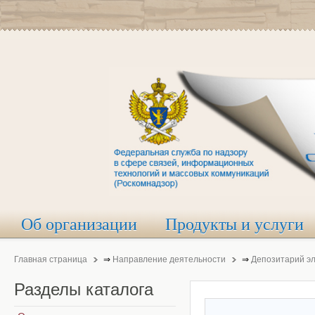
Об организации
Продукты и услуги
Главная страница
⇒
Направление деятельности
⇒
Депозитарий э
Разделы
каталога