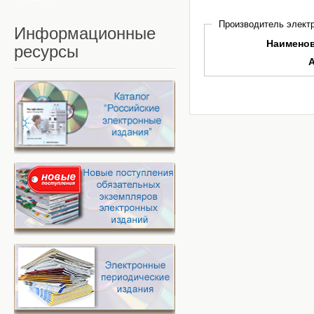
Производитель электр
Информационные
Наимено
ресурсы