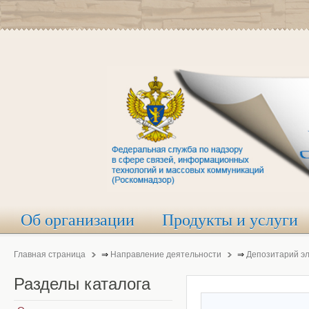
Об организации
Продукты и услуги
Главная страница
⇒
Направление деятельности
⇒
Депозитарий э
Разделы
каталога