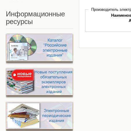
Производитель электр
Информационные
Наимено
ресурсы