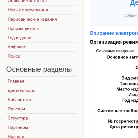
Описание каталога
Де
Новые поступления
|
Общие
Периодические издания
Производители
Описание электрон
Год издания
Организация режим
Алфавит
Основные сведения
Поиск
Основное заг
Основные
разделы
Вид ре
Главная
Тип нос
Место из
Деятельность
Изд
Библиотека
Год из
Проекты
Системные требо
Структура
№ госрегист
Дата регист
Партнеры
Новости