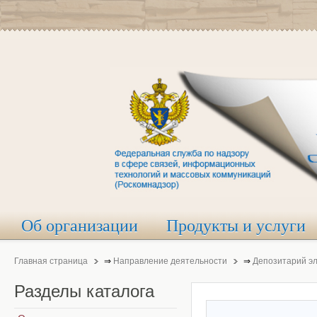
Об организации
Продукты и услуги
Главная страница
⇒
Направление деятельности
⇒
Депозитарий э
Разделы
каталога