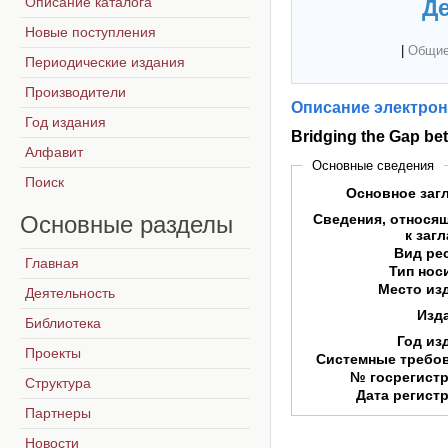
Описание каталога
Де
Новые поступления
|
Общие
Периодические издания
Производители
Описание электрон
Год издания
Bridging the Gap be
Алфавит
Основные сведения
Поиск
Основное заг
Основные
разделы
Сведения, относя
к заг
Вид ре
Главная
Тип нос
Место из
Деятельность
Изд
Библиотека
Год из
Проекты
Системные требо
№ госрегист
Структура
Дата регист
Партнеры
Новости