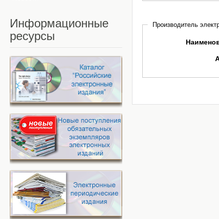
Информационные
Производитель электр
ресурсы
Наимено