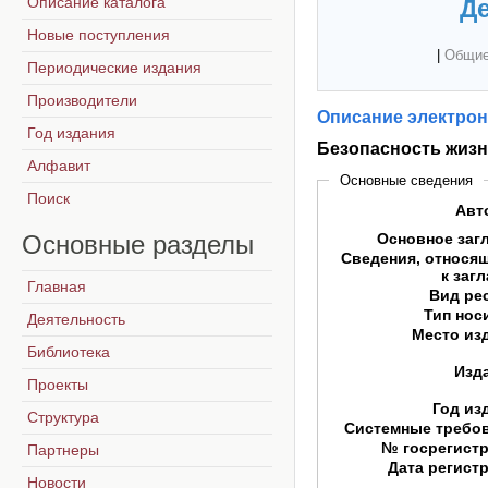
Описание каталога
Де
Новые поступления
|
Общие
Периодические издания
Производители
Описание электрон
Год издания
Безопасность жиз
Алфавит
Основные сведения
Поиск
Авт
Основные
разделы
Основное заг
Сведения, относя
к заг
Главная
Вид ре
Тип нос
Деятельность
Место из
Библиотека
Изд
Проекты
Год из
Структура
Системные требо
№ госрегист
Партнеры
Дата регист
Новости