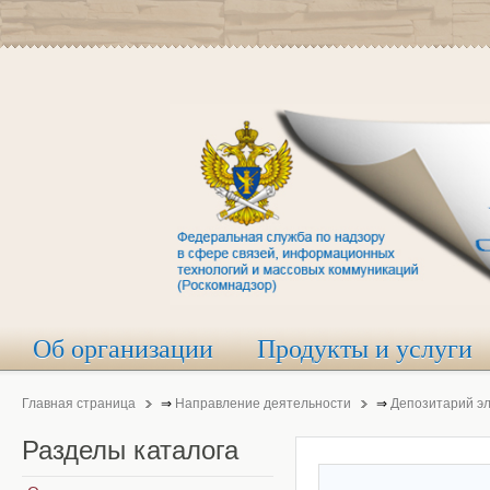
Об организации
Продукты и услуги
Главная страница
⇒
Направление деятельности
⇒
Депозитарий э
Разделы
каталога